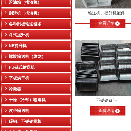
澄油箱（捞渣机）
输送机、提升机配件
刮渣机（扒渣机）
查看详情
各种刮板输送链条
斗式提升机
NE提升机
螺旋输送机（绞龙）
FU链式输送机
平板烘干机
冷凝器
干燥（冷却）输送机
不锈钢畚斗
皮带输送机
查看详情
碳钢、不锈钢栅板