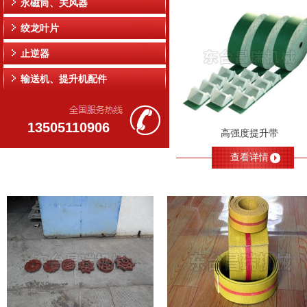
永磁筒、关风器
绞龙叶片
止逆器
输送机、提升机配件
13505110906
高强度提升带
查看详情