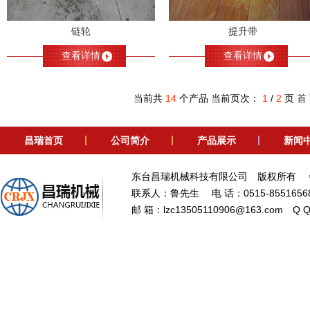
链轮
提升带
查看详情
查看详情
当前共
14
个产品 当前页次：
1
/
2
页
首
昌瑞首页
公司简介
产品展示
新闻
东台昌瑞机械科技有限公司 版权所有 
联系人：鲁先生 电 话：0515-85516568 
邮 箱：lzc13505110906@163.co